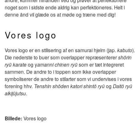
noget som i sidste ende aldrig kan perfektioneres. Helt i
denne ånd vil glæde os at møde og træne med dig!
Vores logo
Vores logo er en stilisering af en samurai hjelm (jap.
kabuto
).
Die nederste to buer som overlapper repræsenterer
shōrin
ryū karate
og y
amanni chinen ryū
som er tæt integreret
sammen. De andre to i toppen som ikke overlapper
symboliserer de andre to stilarter som vi undervises i vores
forening hhv.
Tenshin shōden katori shintō ryū
og
Daitō ryū
aikijūjutsu
.
Billede:
Vores logo