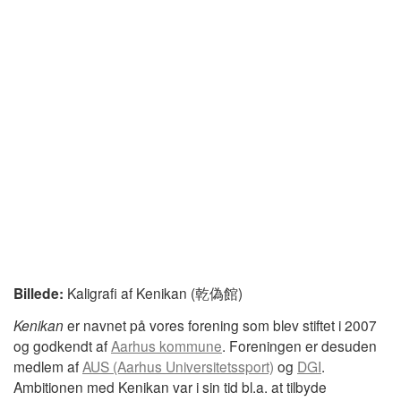
Billede:
Kaligrafi af Kenikan (乾偽館)
Kenikan
er navnet på vores forening som blev stiftet i 2007
og godkendt af
Aarhus kommune
. Foreningen er desuden
medlem af
AUS (Aarhus Universitetssport)
og
DGI
.
Ambitionen med Kenikan var i sin tid bl.a. at tilbyde