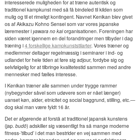
interesserede muligheden for at træne autentisk og
traditionel kampkunst med så få bindeled til kilden som
mulig og til et rimeligt kontingent. Navnet Kenikan blev givet
os af Akikazu Kohno Sensei som var vores japanske
læremester i
yawara no kai
organisationen. Foreningen har
siden været igennem en del forandringer men tilbyder i dag
træning i
4 forskellige kampkunststilarter
. Vores træner og
medlemmer deltager regelmæssig i seminarer i ind- og
udlandet for hele tiden at føre sig adjour, fordybe sig og
selvfølgelig for at tilbringe kvalitetestid sammen med andre
mennesker med fælles interesse.
I Kenikan træner alle sammen under trygge rammer
(nybegynder såvel som udøvere som er nået længer)
uanset køn, alder, etnicitet og social baggrund, stilling, etc.—
dog skal man være fyldt 16 år.
Det er afgørende at forstå at traditionel japansk kunstens
(jap.
budō
) adskiller sig væsentligt fra så mange moderne
fitness-’tilbud’ i det man bestrider en vej sammen med
andre, kommer hinanden ved og prøver at perfektionere