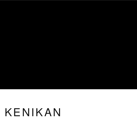
Toggle
naviga
KENIKAN